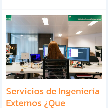
Servicios
de
Ingeniería
Externos
¿Que
ventajas
hay?
Servicios de Ingeniería
Externos ¿Que