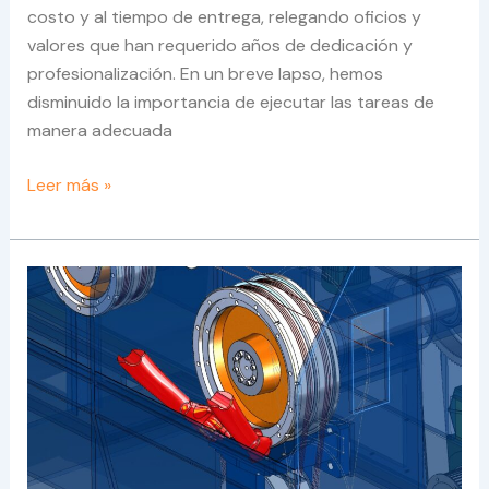
costo y al tiempo de entrega, relegando oficios y
valores que han requerido años de dedicación y
profesionalización. En un breve lapso, hemos
disminuido la importancia de ejecutar las tareas de
manera adecuada
Leer más »
Comprobando
la
Ergonomía
con
Solidworks