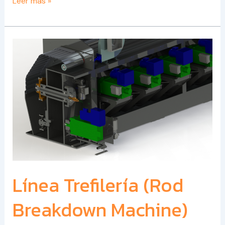
Leer más »
Línea
Trefilería
(Rod
Breakdown
Machine)
Línea Trefilería (Rod
Breakdown Machine)