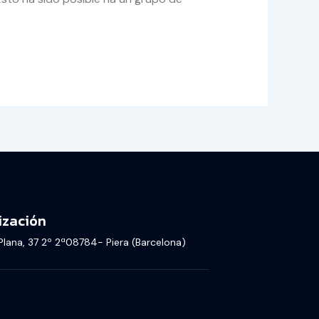
ización
 Plana, 37 2º 2ª08784- Piera (Barcelona)