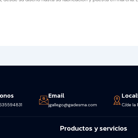
fonos
Email
Local
635594831
jgallego@gadesma.com
C/de la
Productos y servicios