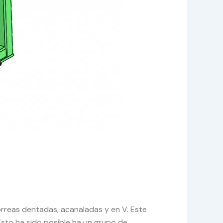
orreas dentadas, acanaladas y en V. Este
sto ha sido posible ha un grupo de