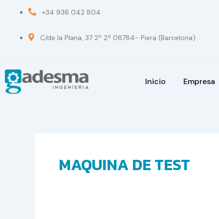
Ir
+34 936 042 804
al
contenido
C/de la Plana, 37 2º 2ª 08784- Piera (Barcelona)
Inicio
Empresa
MAQUINA DE TEST